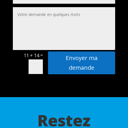
=
11 + 14
Envoyer ma
demande
Restez