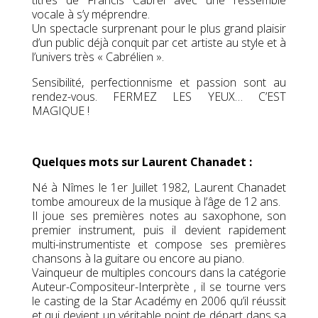
titres de Francis Cabrel avec une ressemble
vocale à s’y méprendre.
Un spectacle surprenant pour le plus grand plaisir
d’un public déjà conquit par cet artiste au style et à
l’univers très « Cabrélien ».
Sensibilité, perfectionnisme et passion sont au
rendez-vous. FERMEZ LES YEUX… C’EST
MAGIQUE !
Quelques mots sur Laurent Chanadet :
Né à Nîmes le 1er Juillet 1982, Laurent Chanadet
tombe amoureux de la musique à l’âge de 12 ans.
Il joue ses premières notes au saxophone, son
premier instrument, puis il devient rapidement
multi-instrumentiste et compose ses premières
chansons à la guitare ou encore au piano.
Vainqueur de multiples concours dans la catégorie
Auteur-Compositeur-Interprète , il se tourne vers
le casting de la Star Académy en 2006 qu’il réussit
et qui devient un véritable point de départ dans sa