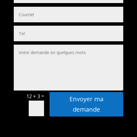
=
12 + 3
Envoyer ma
demande