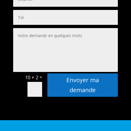
=
10 + 2
Envoyer ma
demande